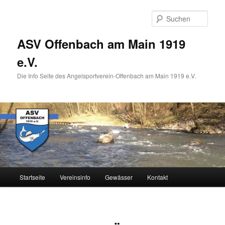
Zum
Inhalt
Such
wechseln
ASV Offenbach am Main 1919
e.V.
Die Info Seite des Angelsportverein-Offenbach am Main 1919 e.V.
Hauptmenü
Startseite
Vereinsinfo
Gewässer
Kontakt